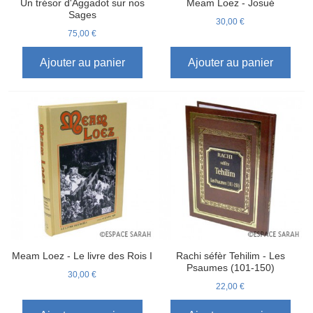
Un trésor d'Aggadot sur nos
Meam Loez - Josué
Sages
30,00 €
75,00 €
Ajouter au panier
Ajouter au panier
Meam Loez - Le livre des Rois I
Rachi séfèr Tehilim - Les
Psaumes (101-150)
30,00 €
22,00 €