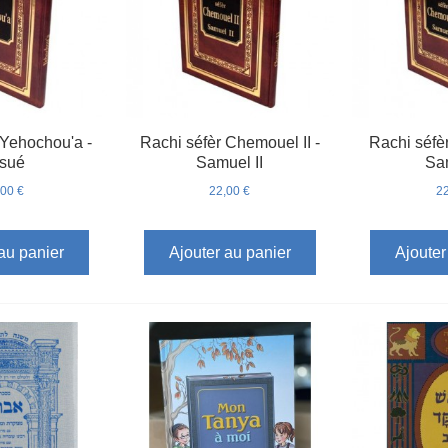
 Yehochou'a -
Rachi séfèr Chemouel II -
Rachi séfè
sué
Samuel II
Sa
,00 €
22,00 €
22
au panier
Ajouter au panier
Ajouter