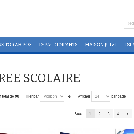
NS TORAH BOX
ESPACE ENFANTS
MAISON JUIVE
ESP
REE SCOLAIRE
 total de
90
Trier par
Afficher
par page
Page :
1
2
3
4