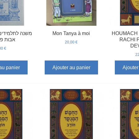
Mon Tanya à moi
HOUMACH 
אבות פ
RACHI 
20,00 €
DE
30 €
22
au panier
Ajouter au panier
Ajouter