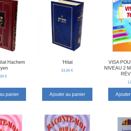
ilat Hachem
'Hitat
VISA POU
yen
NIVEAU 2 M
33,00 €
RÉV
,00 €
12
au panier
Ajouter au panier
Ajouter