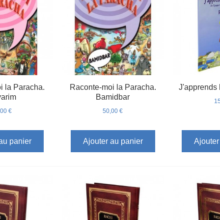
 la Paracha.
Raconte-moi la Paracha.
J'apprends l
arim
Bamidbar
15
,00 €
50,00 €
au panier
Ajouter au panier
Ajouter