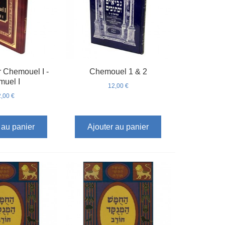
r Chemouel I -
Chemouel 1 & 2
muel I
12,00 €
,00 €
 au panier
Ajouter au panier