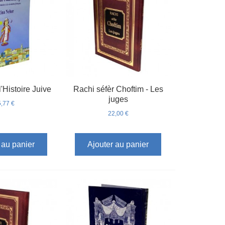
'Histoire Juive
Rachi séfèr Choftim - Les
juges
,77 €
22,00 €
 au panier
Ajouter au panier