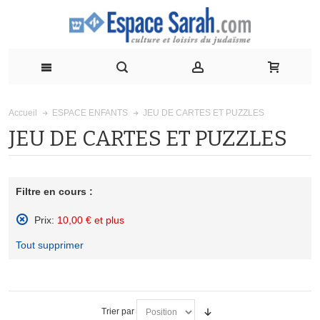
JEU DE CARTES ET PUZZLES
Accueil
ESPACE ENFANTS
JEU DE CARTES ET PUZZLES
Filtre en cours :
Prix:
10,00 € et plus
Supprimer
Tout supprimer
cet
élément
Trier par